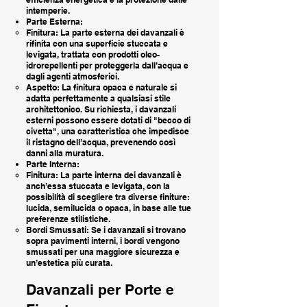
intemperie.
Parte Esterna:
Finitura: La parte esterna dei davanzali è
rifinita con una superficie stuccata e
levigata, trattata con prodotti oleo-
idrorepellenti per proteggerla dall’acqua e
dagli agenti atmosferici.
Aspetto: La finitura opaca e naturale si
adatta perfettamente a qualsiasi stile
architettonico. Su richiesta, i davanzali
esterni possono essere dotati di "becco di
civetta", una caratteristica che impedisce
il ristagno dell’acqua, prevenendo così
danni alla muratura.
Parte Interna:
Finitura: La parte interna dei davanzali è
anch’essa stuccata e levigata, con la
possibilità di scegliere tra diverse finiture:
lucida, semilucida o opaca, in base alle tue
preferenze stilistiche.
Bordi Smussati: Se i davanzali si trovano
sopra pavimenti interni, i bordi vengono
smussati per una maggiore sicurezza e
un’estetica più curata.
Davanzali per Porte e