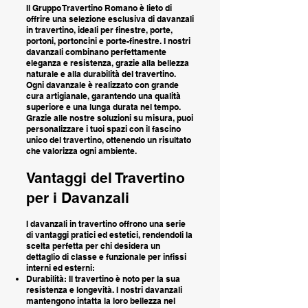
Il Gruppo Travertino Romano è lieto di
offrire una selezione esclusiva di davanzali
in travertino, ideali per finestre, porte,
portoni, portoncini e porte-finestre. I nostri
davanzali combinano perfettamente
eleganza e resistenza, grazie alla bellezza
naturale e alla durabilità del travertino.
Ogni davanzale è realizzato con grande
cura artigianale, garantendo una qualità
superiore e una lunga durata nel tempo.
Grazie alle nostre soluzioni su misura, puoi
personalizzare i tuoi spazi con il fascino
unico del travertino, ottenendo un risultato
che valorizza ogni ambiente.
Vantaggi del Travertino
per i Davanzali
I davanzali in travertino offrono una serie
di vantaggi pratici ed estetici, rendendoli la
scelta perfetta per chi desidera un
dettaglio di classe e funzionale per infissi
interni ed esterni:
Durabilità: Il travertino è noto per la sua
resistenza e longevità. I nostri davanzali
mantengono intatta la loro bellezza nel