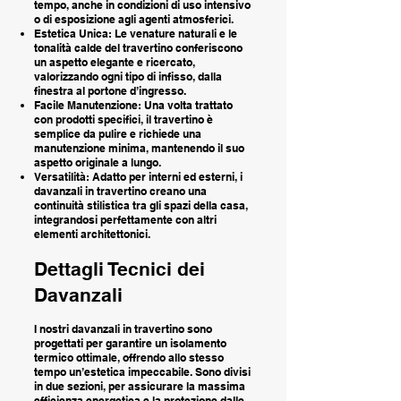
tempo, anche in condizioni di uso intensivo
o di esposizione agli agenti atmosferici.
Estetica Unica: Le venature naturali e le
tonalità calde del travertino conferiscono
un aspetto elegante e ricercato,
valorizzando ogni tipo di infisso, dalla
finestra al portone d’ingresso.
Facile Manutenzione: Una volta trattato
con prodotti specifici, il travertino è
semplice da pulire e richiede una
manutenzione minima, mantenendo il suo
aspetto originale a lungo.
Versatilità: Adatto per interni ed esterni, i
davanzali in travertino creano una
continuità stilistica tra gli spazi della casa,
integrandosi perfettamente con altri
elementi architettonici.
Dettagli Tecnici dei
Davanzali
I nostri davanzali in travertino sono
progettati per garantire un isolamento
termico ottimale, offrendo allo stesso
tempo un’estetica impeccabile. Sono divisi
in due sezioni, per assicurare la massima
efficienza energetica e la protezione dalle