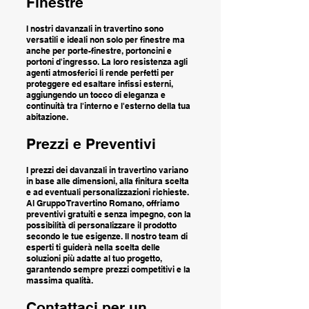
Finestre
I nostri davanzali in travertino sono
versatili e ideali non solo per finestre ma
anche per porte-finestre, portoncini e
portoni d'ingresso. La loro resistenza agli
agenti atmosferici li rende perfetti per
proteggere ed esaltare infissi esterni,
aggiungendo un tocco di eleganza e
continuità tra l'interno e l'esterno della tua
abitazione.
Prezzi e Preventivi
I prezzi dei davanzali in travertino variano
in base alle dimensioni, alla finitura scelta
e ad eventuali personalizzazioni richieste.
Al Gruppo Travertino Romano, offriamo
preventivi gratuiti e senza impegno, con la
possibilità di personalizzare il prodotto
secondo le tue esigenze. Il nostro team di
esperti ti guiderà nella scelta delle
soluzioni più adatte al tuo progetto,
garantendo sempre prezzi competitivi e la
massima qualità.
Contattaci per un