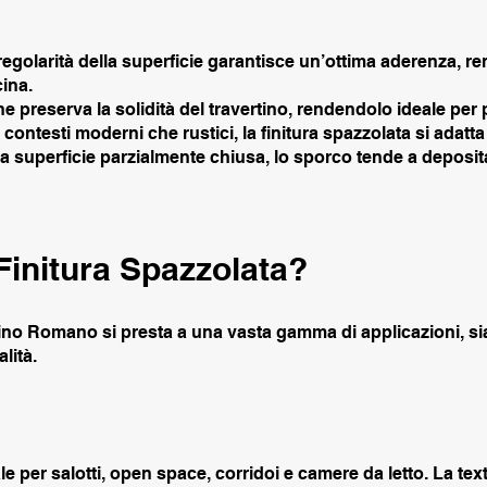
regolarità della superficie garantisce un’ottima aderenza, r
ina.
e preserva la solidità del travertino, rendendolo ideale per p
contesti moderni che rustici, la finitura spazzolata si adatta a 
la superficie parzialmente chiusa, lo sporco tende a deposit
 Finitura Spazzolata?
tino Romano si presta a una vasta gamma di applicazioni, sia 
lità.
le per salotti, open space, corridoi e camere da letto. La te