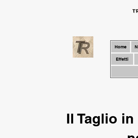
T
Home
N
Effetti
Il Taglio i
n