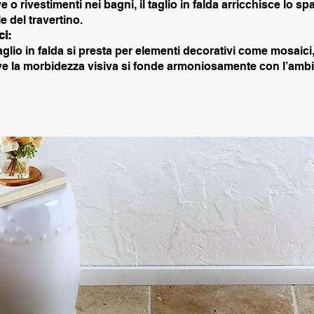
e o rivestimenti nei bagni, il taglio in falda arricchisce lo sp
e del travertino.
ci:
aglio in falda si presta per elementi decorativi come mosaici
ove la morbidezza visiva si fonde armoniosamente con l’ambi