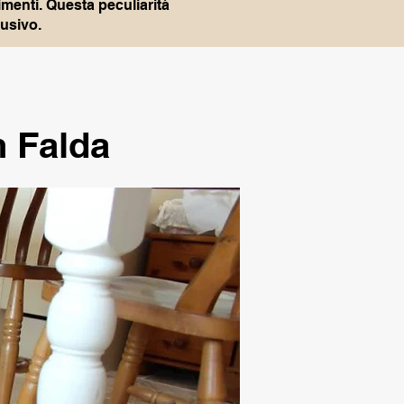
imenti. Questa peculiarità
lusivo.
n Falda