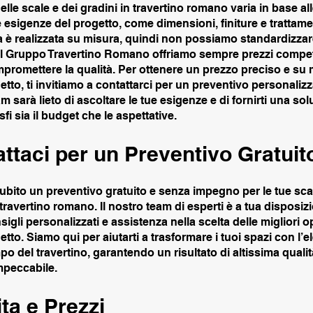
delle scale e dei gradini in travertino romano varia in base al
 esigenze del progetto, come dimensioni, finiture e trattamen
 è realizzata su misura, quindi non possiamo standardizzare
 al Gruppo Travertino Romano offriamo sempre prezzi competi
promettere la qualità. Per ottenere un prezzo preciso e su 
getto, ti invitiamo a contattarci per un preventivo personalizza
m sarà lieto di ascoltare le tue esigenze e di fornirti una so
fi sia il budget che le aspettative.
ttaci per un Preventivo Gratuit
ubito un preventivo gratuito e senza impegno per le tue sca
 travertino romano. Il nostro team di esperti è a tua disposiz
onsigli personalizzati e assistenza nella scelta delle migliori 
getto. Siamo qui per aiutarti a trasformare i tuoi spazi con l’
o del travertino, garantendo un risultato di altissima qualit
mpeccabile.
ta e Prezzi