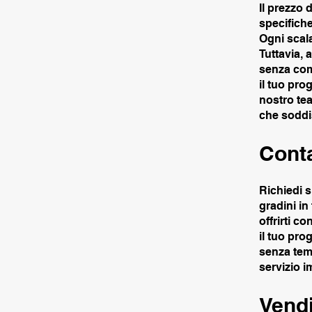
Il prezzo 
specifiche
Ogni scala
Tuttavia,
senza com
il tuo pro
nostro tea
che soddis
Conta
Richiedi s
gradini in
offrirti c
il tuo pro
senza temp
servizio i
Vendi