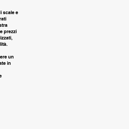
i scale e
rati
stra
 e prezzi
izzati,
ità.
nere un
ate in
e