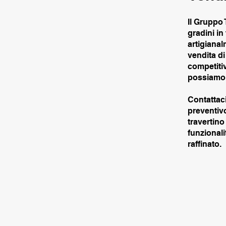
Il Gruppo
gradini in
artigianal
vendita di
competitiv
possiamo g
Contattaci
preventivo
travertino
funzionali
raffinato.