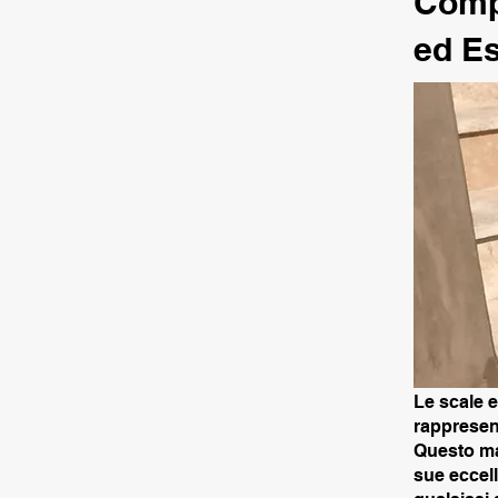
Compe
ed Es
Le scale 
rappresent
Questo mat
sue eccell