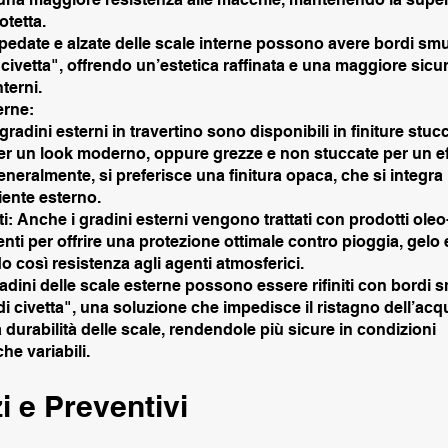
otetta.
pedate e alzate delle scale interne possono avere bordi smu
civetta", offrendo un’estetica raffinata e una maggiore sicu
nterni.
erne:
I gradini esterni in travertino sono disponibili in finiture stuc
per un look moderno, oppure grezze e non stuccate per un ef
eneralmente, si preferisce una finitura opaca, che si integra
iente esterno.
i: Anche i gradini esterni vengono trattati con prodotti oleo
enti per offrire una protezione ottimale contro pioggia, gelo 
 così resistenza agli agenti atmosferici.
radini delle scale esterne possono essere rifiniti con bordi 
i civetta", una soluzione che impedisce il ristagno dell’acq
a durabilità delle scale, rendendole più sicure in condizioni
he variabili.
i e Preventivi