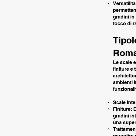
Versatilit
permettend
gradini in
tocco di r
Tipol
Rom
Le scale e
finiture e
architetto
ambienti i
funzionali
Scale Inte
Finiture: 
gradini in
una superf
Trattament
garantire