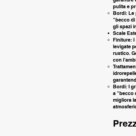
pulita e pr
Bordi: Le 
"becco di 
gli spazi i
Scale Est
Finiture: 
levigate 
rustico. G
con l’amb
Trattament
idrorepell
garantendo
Bordi: I g
a "becco d
migliora l
atmosferic
Prezz