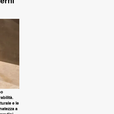
terni
no
bilità.
turale e le
inatezza a