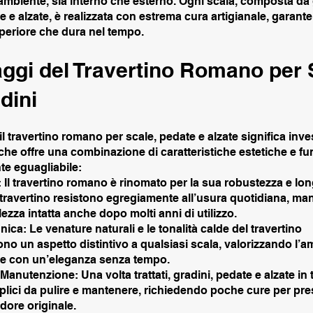
ambiente, sia interno che esterno. Ogni scala, composta da 
 e alzate, è realizzata con estrema cura artigianale, garan
uperiore che dura nel tempo.
ggi del Travertino Romano per 
dini
il travertino romano per scale, pedate e alzate significa inve
che offre una combinazione di caratteristiche estetiche e fu
nte eguagliabile:
: Il travertino romano è rinomato per la sua robustezza e long
n travertino resistono egregiamente all’usura quotidiana, m
llezza intatta anche dopo molti anni di utilizzo.
nica: Le venature naturali e le tonalità calde del travertino
no un aspetto distintivo a qualsiasi scala, valorizzando l’a
te con un’eleganza senza tempo.
i Manutenzione: Una volta trattati, gradini, pedate e alzate in 
lici da pulire e mantenere, richiedendo poche cure per pres
dore originale.