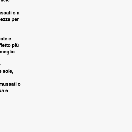
ssati o a
rezza per
cate e
fetto più
 meglio
-
e sole,
smussati o
ua e