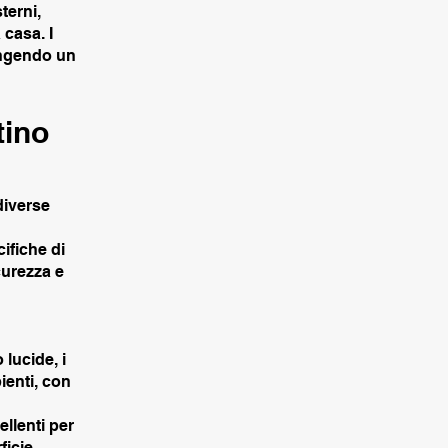
terni,
 casa. I
iungendo un
tino
diverse
ifiche di
curezza e
 lucide, i
ienti, con
ellenti per
ficie