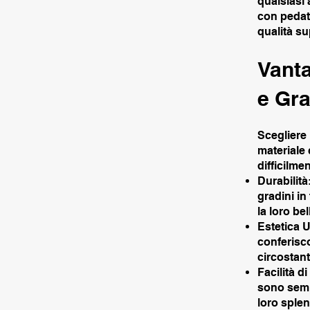
qualsiasi 
con pedate
qualità s
Vanta
e Gra
Scegliere 
materiale 
difficilme
Durabilità
gradini i
la loro be
Estetica U
conferisco
circostan
Facilità d
sono semp
loro splen