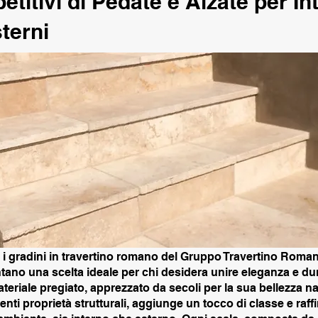
titivi di Pedate e Alzate per In
terni
e i gradini in travertino romano del Gruppo Travertino Roma
ano una scelta ideale per chi desidera unire eleganza e dura
eriale pregiato, apprezzato da secoli per la sua bellezza na
enti proprietà strutturali, aggiunge un tocco di classe e raff