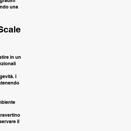
gradini
tendo una
Scale
stire in un
nzionali
evità. I
antenendo
mbiente
travertino
ervare il