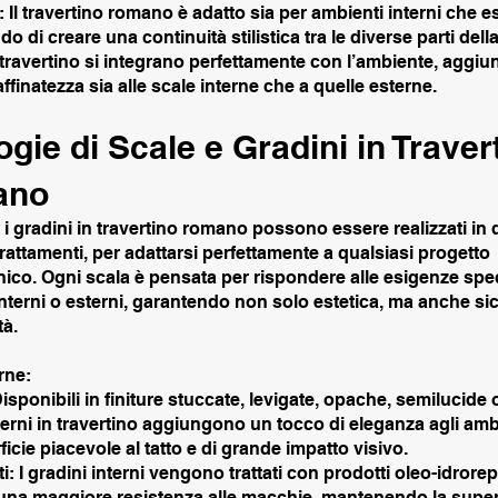
à: Il travertino romano è adatto sia per ambienti interni che es
o di creare una continuità stilistica tra le diverse parti della
 travertino si integrano perfettamente con l’ambiente, agg
affinatezza sia alle scale interne che a quelle esterne.
ogie di Scale e Gradini in Traver
ano
 i gradini in travertino romano possono essere realizzati in 
 trattamenti, per adattarsi perfettamente a qualsiasi progetto
nico. Ogni scala è pensata per rispondere alle esigenze spec
nterni o esterni, garantendo non solo estetica, ma anche si
tà.
rne:
Disponibili in finiture stuccate, levigate, opache, semilucide o
terni in travertino aggiungono un tocco di eleganza agli amb
icie piacevole al tatto e di grande impatto visivo.
i: I gradini interni vengono trattati con prodotti oleo-idrorep
 una maggiore resistenza alle macchie, mantenendo la super