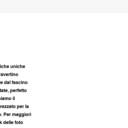
tiche uniche
ravertino
e dal fascino
ate, perfetto
niamo il
rezzato per la
e. Per maggiori
k delle foto