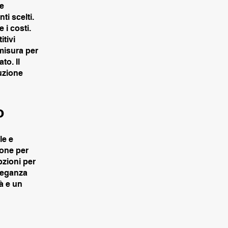
le
ti scelti.
 i costi.
tivi
misura per
to. Il
luzione
o
le e
ione per
opzioni per
eleganza
à e un